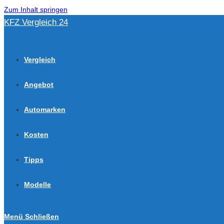
Zum Inhalt springen
KFZ Vergleich 24
Vergleich
Angebot
Automarken
Kosten
Tipps
Modelle
Menü
Schließen