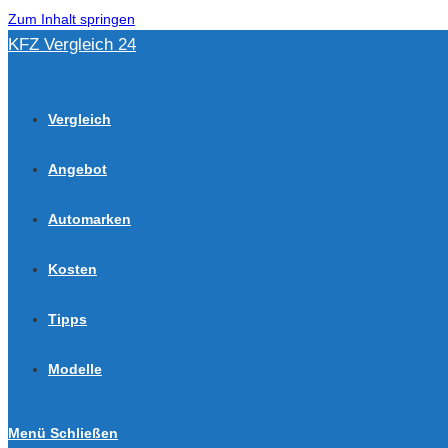
Zum Inhalt springen
KFZ Vergleich 24
Vergleich
Angebot
Automarken
Kosten
Tipps
Modelle
Menü
Schließen