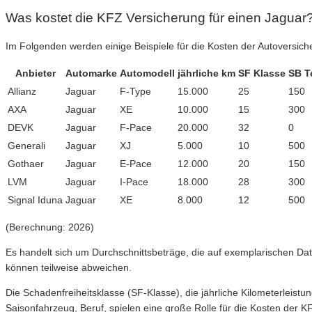
Was kostet die KFZ Versicherung für einen Jaguar
Im Folgenden werden einige Beispiele für die Kosten der Autoversich
Anbieter
Automarke
Automodell
jährliche km
SF Klasse
SB T
Allianz
Jaguar
F-Type
15.000
25
150
AXA
Jaguar
XE
10.000
15
300
DEVK
Jaguar
F-Pace
20.000
32
0
Generali
Jaguar
XJ
5.000
10
500
Gothaer
Jaguar
E-Pace
12.000
20
150
LVM
Jaguar
I-Pace
18.000
28
300
Signal Iduna
Jaguar
XE
8.000
12
500
(Berechnung: 2026)
Es handelt sich um Durchschnittsbeträge, die auf exemplarischen Dat
können teilweise abweichen.
Die Schadenfreiheitsklasse (SF-Klasse), die jährliche Kilometerleistu
Saisonfahrzeug, Beruf, spielen eine große Rolle für die Kosten der K