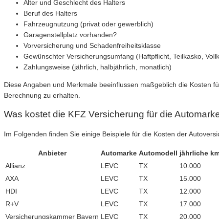
Alter und Geschlecht des Halters
Beruf des Halters
Fahrzeugnutzung (privat oder gewerblich)
Garagenstellplatz vorhanden?
Vorversicherung und Schadenfreiheitsklasse
Gewünschter Versicherungsumfang (Haftpflicht, Teilkasko, Voll
Zahlungsweise (jährlich, halbjährlich, monatlich)
Diese Angaben und Merkmale beeinflussen maßgeblich die Kosten für 
Berechnung zu erhalten.
Was kostet die KFZ Versicherung für die Automar
Im Folgenden finden Sie einige Beispiele für die Kosten der Autover
Anbieter
Automarke
Automodell
jährliche k
Allianz
LEVC
TX
10.000
AXA
LEVC
TX
15.000
HDI
LEVC
TX
12.000
R+V
LEVC
TX
17.000
Versicherungskammer Bayern
LEVC
TX
20.000