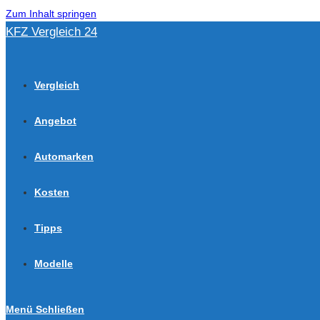
Zum Inhalt springen
KFZ Vergleich 24
Vergleich
Angebot
Automarken
Kosten
Tipps
Modelle
Menü
Schließen