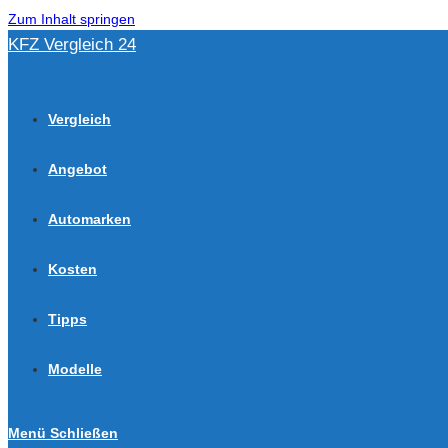
Zum Inhalt springen
KFZ Vergleich 24
Vergleich
Angebot
Automarken
Kosten
Tipps
Modelle
Menü
Schließen