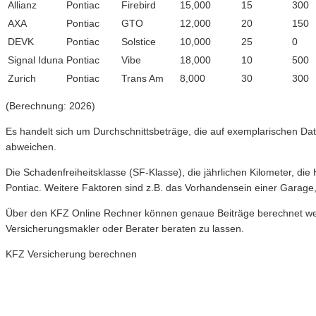
Allianz
Pontiac
Firebird
15,000
15
300
AXA
Pontiac
GTO
12,000
20
150
DEVK
Pontiac
Solstice
10,000
25
0
Signal Iduna
Pontiac
Vibe
18,000
10
500
Zurich
Pontiac
Trans Am
8,000
30
300
(Berechnung: 2026)
Es handelt sich um Durchschnittsbeträge, die auf exemplarischen Dat
abweichen.
Die Schadenfreiheitsklasse (SF-Klasse), die jährlichen Kilometer, die
Pontiac. Weitere Faktoren sind z.B. das Vorhandensein einer Garage,
Über den KFZ Online Rechner können genaue Beiträge berechnet werd
Versicherungsmakler oder Berater beraten zu lassen.
KFZ Versicherung berechnen
Neue Tarife 2026 / 2027
Inkl. eVB Nummer