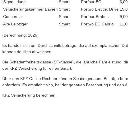
Signal Iduna
Smart
Forfour EQ
6,00
Versicherungskammer Bayern
Smart
Fortwo Electric Drive
15,
Concordia
Smart
Forfour Brabus
9,00
Alte Leipziger
Smart
Fortwo EQ Cabrio
11,0
(Berechnung: 2026)
Es handelt sich um Durchschnittsbeträge, die auf exemplarischen Dat
können deutlich abweichen.
Die Schadenfreiheitsklasse (SF-Klasse), die jährliche Fahrleistung, d
der KFZ Versicherung für einen Smart.
Über den KFZ Online Rechner können Sie die genauen Beiträge berech
anfordern. Es empfiehlt sich, bei der genauen Berechnung und den 
KFZ Versicherung berechnen
Neue Tarife 2026 / 2027
Inkl. eVB Nummer
Inkl. Wechsel-Service