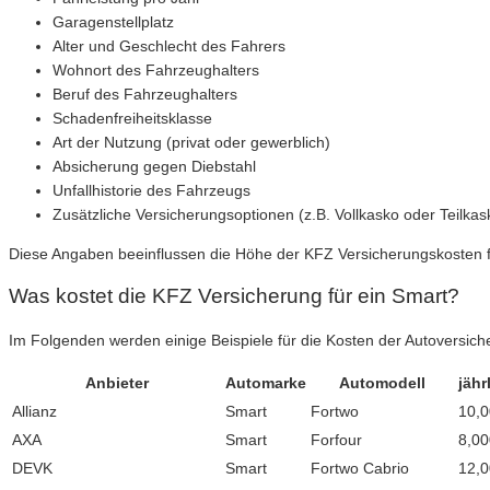
Garagenstellplatz
Alter und Geschlecht des Fahrers
Wohnort des Fahrzeughalters
Beruf des Fahrzeughalters
Schadenfreiheitsklasse
Art der Nutzung (privat oder gewerblich)
Absicherung gegen Diebstahl
Unfallhistorie des Fahrzeugs
Zusätzliche Versicherungsoptionen (z.B. Vollkasko oder Teilkas
Diese Angaben beeinflussen die Höhe der KFZ Versicherungskosten fü
Was kostet die KFZ Versicherung für ein Smart?
Im Folgenden werden einige Beispiele für die Kosten der Autoversich
Anbieter
Automarke
Automodell
jähr
Allianz
Smart
Fortwo
10,
AXA
Smart
Forfour
8,00
DEVK
Smart
Fortwo Cabrio
12,