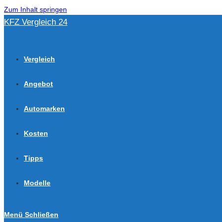
Zum Inhalt springen
KFZ Vergleich 24
Vergleich
Angebot
Automarken
Kosten
Tipps
Modelle
Menü
Schließen