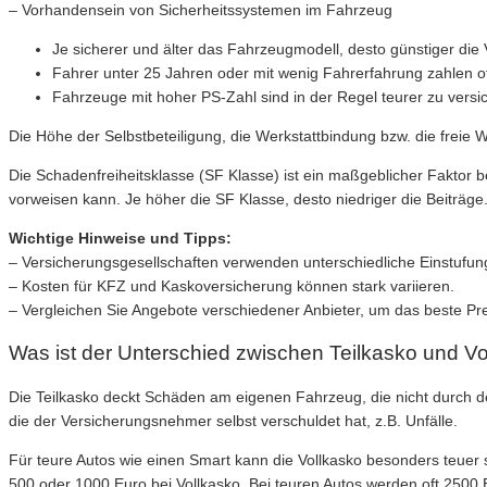
– Vorhandensein von Sicherheitssystemen im Fahrzeug
Je sicherer und älter das Fahrzeugmodell, desto günstiger die
Fahrer unter 25 Jahren oder mit wenig Fahrerfahrung zahlen of
Fahrzeuge mit hoher PS-Zahl sind in der Regel teurer zu versi
Die Höhe der Selbstbeteiligung, die Werkstattbindung bzw. die freie 
Die Schadenfreiheitsklasse (SF Klasse) ist ein maßgeblicher Faktor 
vorweisen kann. Je höher die SF Klasse, desto niedriger die Beiträge
Wichtige Hinweise und Tipps:
– Versicherungsgesellschaften verwenden unterschiedliche Einstufun
– Kosten für KFZ und Kaskoversicherung können stark variieren.
– Vergleichen Sie Angebote verschiedener Anbieter, um das beste Prei
Was ist der Unterschied zwischen Teilkasko und V
Die Teilkasko deckt Schäden am eigenen Fahrzeug, die nicht durch de
die der Versicherungsnehmer selbst verschuldet hat, z.B. Unfälle.
Für teure Autos wie einen Smart kann die Vollkasko besonders teuer s
500 oder 1000 Euro bei Vollkasko. Bei teuren Autos werden oft 2500 E