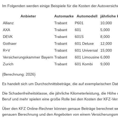
Im Folgenden werden einige Beispiele für die Kosten der Autoversich
Anbieter
Automarke
Automodell
jährliche
Allianz
Trabant
P601
10,000
AXA
Trabant
601
5,000
DEVK
Trabant
601S
8,000
Gothaer
Trabant
601 Deluxe
12,000
R+V
Trabant
601 Universal
15,000
Versicherungskammer Bayern
Trabant
601 Limousine
6,000
Zurich
Trabant
601 Kombi
9,000
(Berechnung: 2026)
Es handelt sich um Durchschnittsbeträge, die auf exemplarischen Da
Die Schadenfreiheitsklasse, die jährliche Kilometerleistung, die Höhe
Beruf und mehr spielen eine große Rolle bei den Kosten der KFZ-Vers
Über den KFZ Online-Rechner können genaue Beiträge berechnet werde
genauen Berechnung und den Angeboten von einem Versicherungsmak