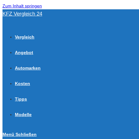
Zum Inhalt springen
KFZ Vergleich 24
Vergleich
Angebot
Automarken
Kosten
Tipps
Modelle
Menü
Schließen