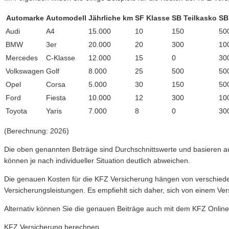
Automarke
Automodell
Jährliche km
SF Klasse
SB Teilkasko
SB
Audi
A4
15.000
10
150
50
BMW
3er
20.000
20
300
10
Mercedes
C-Klasse
12.000
15
0
30
Volkswagen
Golf
8.000
25
500
50
Opel
Corsa
5.000
30
150
50
Ford
Fiesta
10.000
12
300
10
Toyota
Yaris
7.000
8
0
30
(Berechnung: 2026)
Die oben genannten Beträge sind Durchschnittswerte und basieren auf
können je nach individueller Situation deutlich abweichen.
Die genauen Kosten für die KFZ Versicherung hängen von verschieden
Versicherungsleistungen. Es empfiehlt sich daher, sich von einem Ve
Alternativ können Sie die genauen Beiträge auch mit dem KFZ Online
KFZ Versicherung berechnen