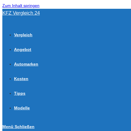
Zum Inhalt springen
KFZ Vergleich 24
Vergleich
Angebot
Automarken
Kosten
Tipps
Modelle
Menü
Schließen