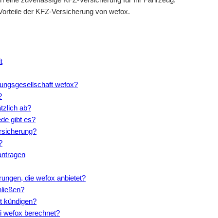
d Vorteile der KFZ-Versicherung von wefox.
t
rungsgesellschaft wefox?
?
tzlich ab?
de gibt es?
rsicherung?
?
antragen
ungen, die wefox anbietet?
hließen?
it kündigen?
ei wefox berechnet?