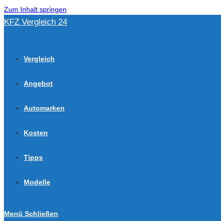
Zum Inhalt springen
KFZ Vergleich 24
Vergleich
Angebot
Automarken
Kosten
Tipps
Modelle
Menü
Schließen