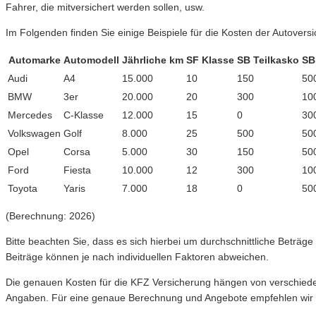
Fahrer, die mitversichert werden sollen, usw.
Im Folgenden finden Sie einige Beispiele für die Kosten der Autover
Automarke
Automodell
Jährliche km
SF Klasse
SB Teilkasko
SB
Audi
A4
15.000
10
150
50
BMW
3er
20.000
20
300
10
Mercedes
C-Klasse
12.000
15
0
30
Volkswagen
Golf
8.000
25
500
50
Opel
Corsa
5.000
30
150
50
Ford
Fiesta
10.000
12
300
10
Toyota
Yaris
7.000
18
0
50
(Berechnung: 2026)
Bitte beachten Sie, dass es sich hierbei um durchschnittliche Beträg
Beiträge können je nach individuellen Faktoren abweichen.
Die genauen Kosten für die KFZ Versicherung hängen von verschieden
Angaben. Für eine genaue Berechnung und Angebote empfehlen wir d