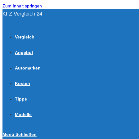
Zum Inhalt springen
KFZ Vergleich 24
Vergleich
Angebot
Automarken
Kosten
Tipps
Modelle
Menü
Schließen