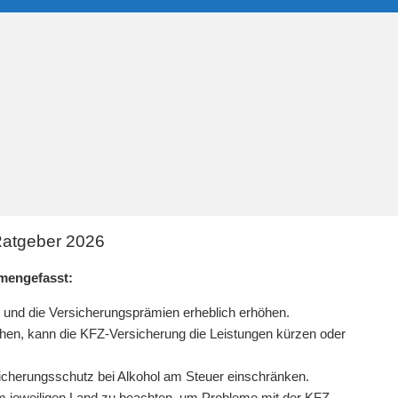
Ratgeber 2026
mengefasst:
 und die Versicherungsprämien erheblich erhöhen.
sachen, kann die KFZ-Versicherung die Leistungen kürzen oder
rsicherungsschutz bei Alkohol am Steuer einschränken.
 im jeweiligen Land zu beachten, um Probleme mit der KFZ-