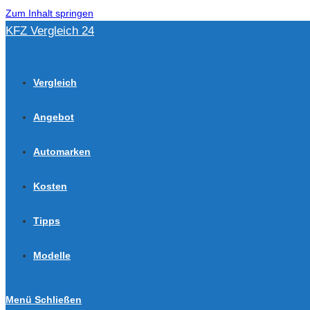
Zum Inhalt springen
KFZ Vergleich 24
Vergleich
Angebot
Automarken
Kosten
Tipps
Modelle
Menü
Schließen