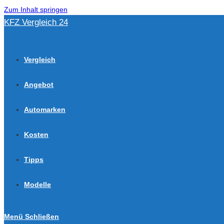
Zum Inhalt springen
KFZ Vergleich 24
Vergleich
Angebot
Automarken
Kosten
Tipps
Modelle
Menü
Schließen