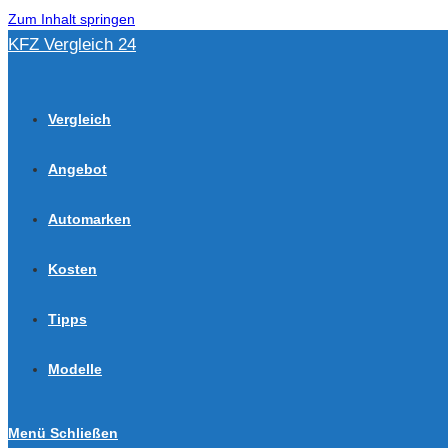
Zum Inhalt springen
KFZ Vergleich 24
Vergleich
Angebot
Automarken
Kosten
Tipps
Modelle
Menü
Schließen