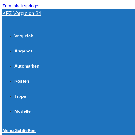
Zum Inhalt springen
KFZ Vergleich 24
Vergleich
Angebot
Automarken
Kosten
Tipps
Modelle
Menü
Schließen