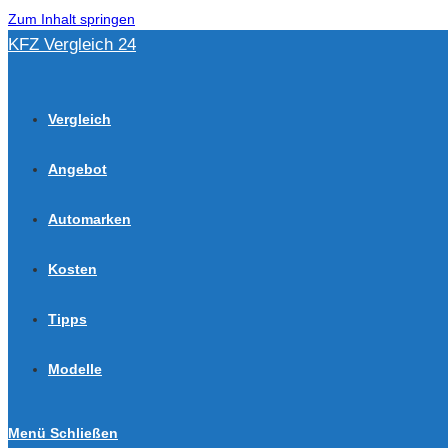
Zum Inhalt springen
KFZ Vergleich 24
Vergleich
Angebot
Automarken
Kosten
Tipps
Modelle
Menü
Schließen