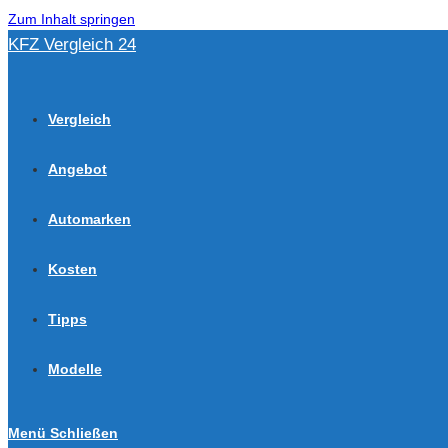
Zum Inhalt springen
KFZ Vergleich 24
Vergleich
Angebot
Automarken
Kosten
Tipps
Modelle
Menü
Schließen