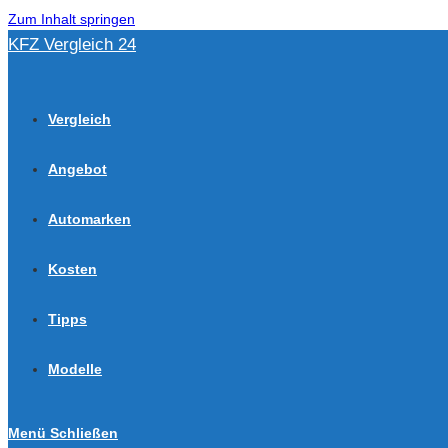
Zum Inhalt springen
KFZ Vergleich 24
Vergleich
Angebot
Automarken
Kosten
Tipps
Modelle
Menü
Schließen