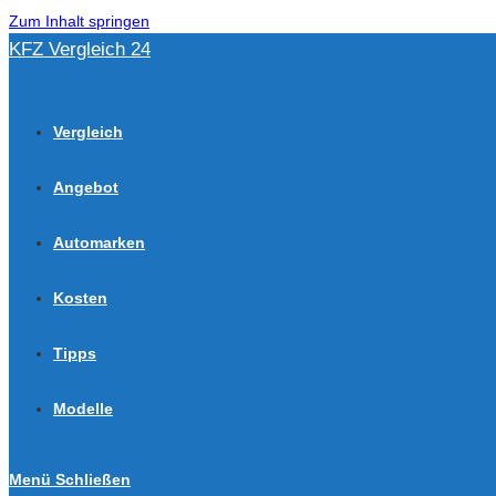
Zum Inhalt springen
KFZ Vergleich 24
Vergleich
Angebot
Automarken
Kosten
Tipps
Modelle
Menü
Schließen