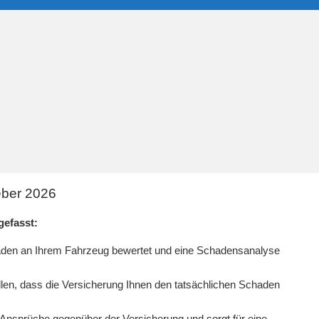
eber 2026
efasst:
haden an Ihrem Fahrzeug bewertet und eine Schadensanalyse
len, dass die Versicherung Ihnen den tatsächlichen Schaden
r Ansprüche gegenüber der Versicherung und sorgt für eine