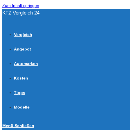
Zum Inhalt springen
KFZ Vergleich 24
Vergleich
Angebot
Automarken
Kosten
Tipps
Modelle
Menü
Schließen