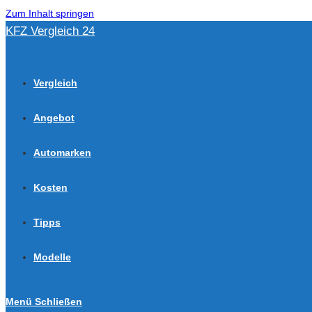
Zum Inhalt springen
KFZ Vergleich 24
Vergleich
Angebot
Automarken
Kosten
Tipps
Modelle
Menü
Schließen