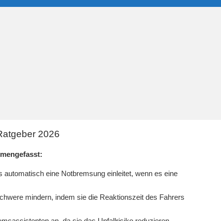
 Ratgeber 2026
mmengefasst:
s automatisch eine Notbremsung einleitet, wenn es eine
Schwere mindern, indem sie die Reaktionszeit des Fahrers
msassistenten an, da sie das Unfallrisiko reduzieren.