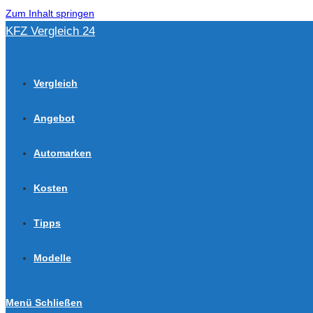
Zum Inhalt springen
KFZ Vergleich 24
Vergleich
Angebot
Automarken
Kosten
Tipps
Modelle
Menü
Schließen