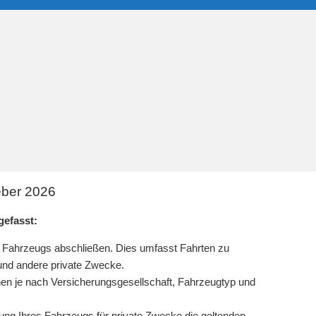
eber 2026
efasst:
s Fahrzeugs abschließen. Dies umfasst Fahrten zu
und andere private Zwecke.
nen je nach Versicherungsgesellschaft, Fahrzeugtyp und
tzung Ihres Fahrzeugs für private Zwecke die geltenden