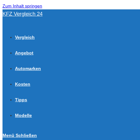
Zum Inhalt springen
KFZ Vergleich 24
Vergleich
Angebot
Automarken
Kosten
Tipps
Modelle
Menü
Schließen