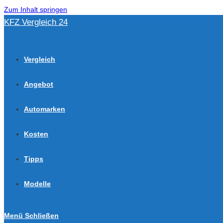
Zum Inhalt springen
KFZ Vergleich 24
Vergleich
Angebot
Automarken
Kosten
Tipps
Modelle
Menü
Schließen