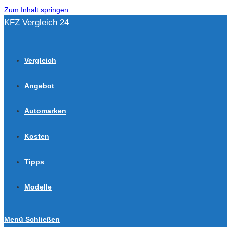
Zum Inhalt springen
KFZ Vergleich 24
Vergleich
Angebot
Automarken
Kosten
Tipps
Modelle
Menü
Schließen