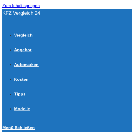
Zum Inhalt springen
KFZ Vergleich 24
Vergleich
Angebot
Automarken
Kosten
Tipps
Modelle
Menü
Schließen