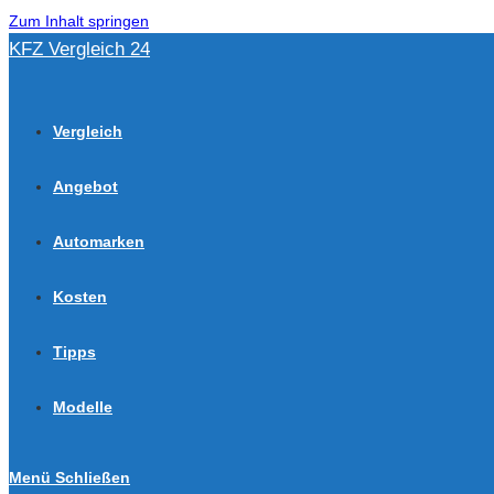
Zum Inhalt springen
KFZ Vergleich 24
Vergleich
Angebot
Automarken
Kosten
Tipps
Modelle
Menü
Schließen