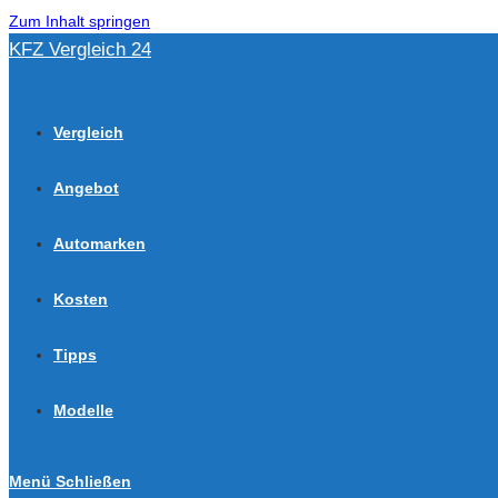
Zum Inhalt springen
KFZ Vergleich 24
Vergleich
Angebot
Automarken
Kosten
Tipps
Modelle
Menü
Schließen