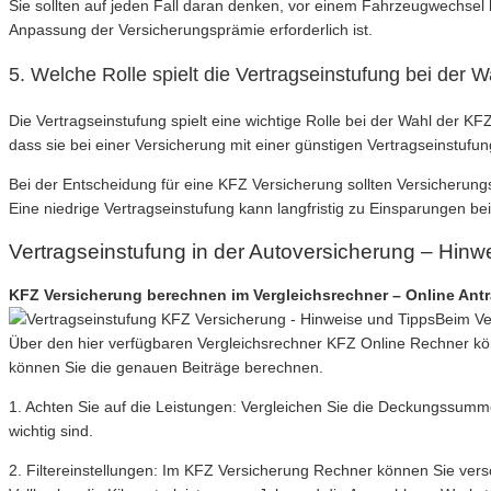
Sie sollten auf jeden Fall daran denken, vor einem Fahrzeugwechsel 
Anpassung der Versicherungsprämie erforderlich ist.
5. Welche Rolle spielt die Vertragseinstufung bei der
Die Vertragseinstufung spielt eine wichtige Rolle bei der Wahl der 
dass sie bei einer Versicherung mit einer günstigen Vertragseinstufu
Bei der Entscheidung für eine KFZ Versicherung sollten Versicherung
Eine niedrige Vertragseinstufung kann langfristig zu Einsparungen b
Vertragseinstufung in der Autoversicherung – Hin
KFZ Versicherung berechnen im Vergleichsrechner – Online Ant
Beim Ve
Über den hier verfügbaren Vergleichsrechner KFZ Online Rechner kö
können Sie die genauen Beiträge berechnen.
1. Achten Sie auf die Leistungen: Vergleichen Sie die Deckungssummen 
wichtig sind.
2. Filtereinstellungen: Im KFZ Versicherung Rechner können Sie versc