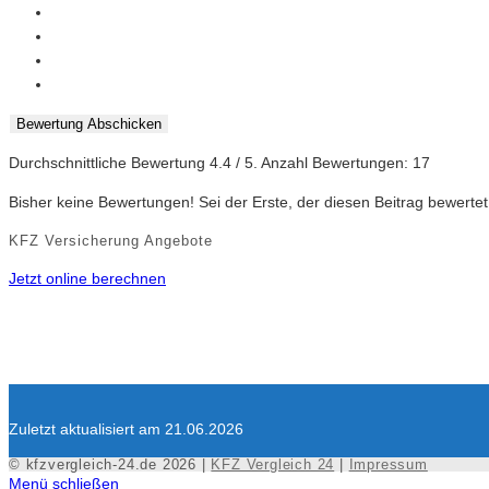
Bewertung Abschicken
Durchschnittliche Bewertung
4.4
/ 5. Anzahl Bewertungen:
17
Bisher keine Bewertungen! Sei der Erste, der diesen Beitrag bewertet
KFZ Versicherung Angebote
Jetzt online berechnen
Zuletzt aktualisiert am 21.06.2026
© kfzvergleich-24.de 2026 |
KFZ Vergleich 24
|
Impressum
Menü schließen