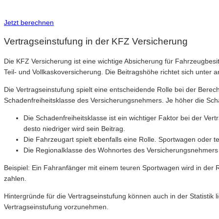
Inkl. Wechsel-Service
Jetzt berechnen
Vertragseinstufung in der KFZ Versicherung
Die KFZ Versicherung ist eine wichtige Absicherung für Fahrzeugbesit
Teil- und Vollkaskoversicherung. Die Beitragshöhe richtet sich unt
Die Vertragseinstufung spielt eine entscheidende Rolle bei der Berec
Schadenfreiheitsklasse des Versicherungsnehmers. Je höher die Schade
Die Schadenfreiheitsklasse ist ein wichtiger Faktor bei der Ve
desto niedriger wird sein Beitrag.
Die Fahrzeugart spielt ebenfalls eine Rolle. Sportwagen oder 
Die Regionalklasse des Wohnortes des Versicherungsnehmers ka
Beispiel: Ein Fahranfänger mit einem teuren Sportwagen wird in der
zahlen.
Hintergründe für die Vertragseinstufung können auch in der Statisti
Vertragseinstufung vorzunehmen.