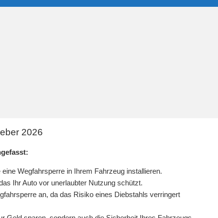
geber 2026
gefasst:
eine Wegfahrsperre in Ihrem Fahrzeug installieren.
das Ihr Auto vor unerlaubter Nutzung schützt.
fahrsperre an, da das Risiko eines Diebstahls verringert
nur Geld sparen, sondern auch die Sicherheit Ihres Fahrzeugs