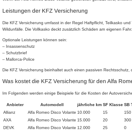
Leistungen der KFZ Versicherung
Die KFZ Versicherung umfasst in der Regel Haftpflicht, Teilkasko un
Wildunfälle. Die Vollkasko deckt zusätzlich Schäden am eigenen Fahr
Optionale Leistungen können sein:
– Insassenschutz
– Schutzbrief
– Mallorca-Police
Die KFZ Versicherung beinhaltet auch einen passiven Rechtsschutz, d
Was kostet die KFZ Versicherung für den Alfa Rom
Im Folgenden werden einige Beispiele für die Kosten der Autoversich
Anbieter
Automodell
jährliche km
SF Klasse
SB 
Allianz
Alfa Romeo Disco Volante
10.000
15
150
AXA
Alfa Romeo Disco Volante
15.000
20
300
DEVK
Alfa Romeo Disco Volante
12.000
25
0