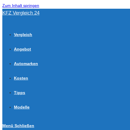
Zum Inhalt springen
KFZ Vergleich 24
Vergleich
Angebot
Automarken
Kosten
Tipps
Modelle
Menü
Schließen