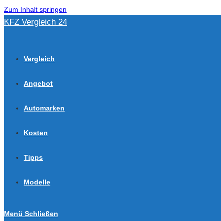
Zum Inhalt springen
KFZ Vergleich 24
Vergleich
Angebot
Automarken
Kosten
Tipps
Modelle
Menü
Schließen