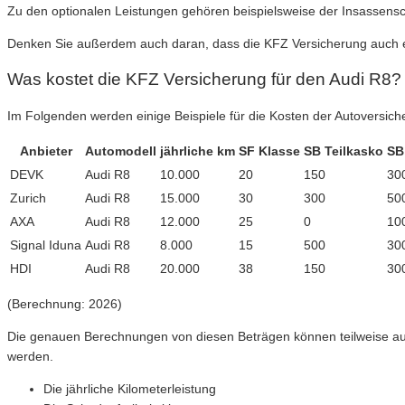
Zu den optionalen Leistungen gehören beispielsweise der Insassensch
Denken Sie außerdem auch daran, dass die KFZ Versicherung auch ein
Was kostet die KFZ Versicherung für den Audi R8?
Im Folgenden werden einige Beispiele für die Kosten der Autoversich
Anbieter
Automodell
jährliche km
SF Klasse
SB Teilkasko
SB
DEVK
Audi R8
10.000
20
150
30
Zurich
Audi R8
15.000
30
300
50
AXA
Audi R8
12.000
25
0
10
Signal Iduna
Audi R8
8.000
15
500
30
HDI
Audi R8
20.000
38
150
30
(Berechnung: 2026)
Die genauen Berechnungen von diesen Beträgen können teilweise au
werden.
Die jährliche Kilometerleistung