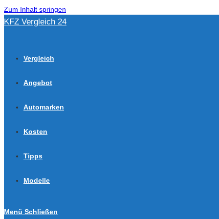
Zum Inhalt springen
KFZ Vergleich 24
Vergleich
Angebot
Automarken
Kosten
Tipps
Modelle
Menü
Schließen