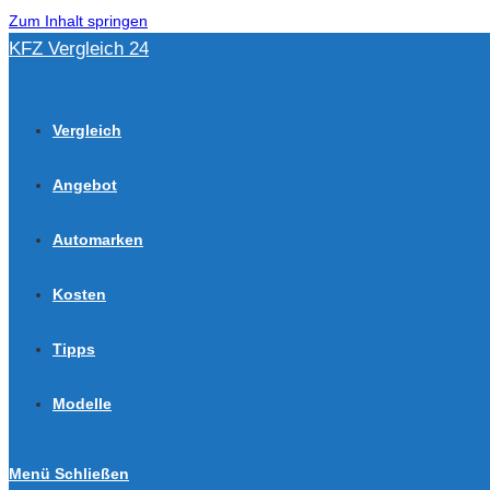
Zum Inhalt springen
KFZ Vergleich 24
Vergleich
Angebot
Automarken
Kosten
Tipps
Modelle
Menü
Schließen