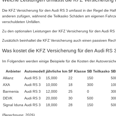
Die KFZ Versicherung für den Audi RS 3 umfasst in der Regel die Haft
anderen zufügen, während die Teilkasko Schäden am eigenen Fahrzeug 
verschuldeten Unfällen.
Zu den optionalen Leistungen der KFZ Versicherung für den Audi RS 3
Zusätzlich beinhaltet die KFZ Versicherung auch einen passiven Rech
Was kostet die KFZ Versicherung für den Audi RS 
Im Folgenden werden einige Beispiele für die Kosten der Autoversich
Anbieter
Automodell
jährliche km
SF Klasse
SB Teilkasko
SB
Allianz
Audi RS 3
15,000
22
150
50
AXA
Audi RS 3
10,000
18
300
10
Barmenia
Audi RS 3
12,000
25
0
30
DEVK
Audi RS 3
20,000
30
500
30
Signal Iduna
Audi RS 3
18,000
28
150
50
(Berechnung: 2026)