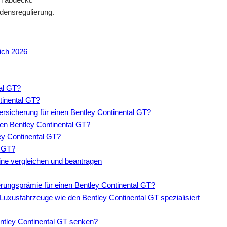
adensregulierung.
ich 2026
tal GT?
tinental GT?
sicherung für einen Bentley Continental GT?
den Bentley Continental GT?
ey Continental GT?
l GT?
line vergleichen und beantragen
erungsprämie für einen Bentley Continental GT?
f Luxusfahrzeuge wie den Bentley Continental GT spezialisiert
entley Continental GT senken?