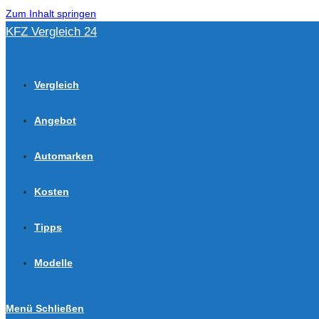
Zum Inhalt springen
KFZ Vergleich 24
Vergleich
Angebot
Automarken
Kosten
Tipps
Modelle
Menü
Schließen