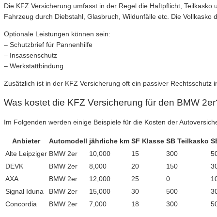
Die KFZ Versicherung umfasst in der Regel die Haftpflicht, Teilkasko
Fahrzeug durch Diebstahl, Glasbruch, Wildunfälle etc. Die Vollkasko d
Optionale Leistungen können sein:
– Schutzbrief für Pannenhilfe
– Insassenschutz
– Werkstattbindung
Zusätzlich ist in der KFZ Versicherung oft ein passiver Rechtsschutz i
Was kostet die KFZ Versicherung für den BMW 2er
Im Folgenden werden einige Beispiele für die Kosten der Autoversic
Anbieter
Automodell
jährliche km
SF Klasse
SB Teilkasko
S
Alte Leipziger
BMW 2er
10,000
15
300
5
DEVK
BMW 2er
8,000
20
150
3
AXA
BMW 2er
12,000
25
0
1
Signal Iduna
BMW 2er
15,000
30
500
3
Concordia
BMW 2er
7,000
18
300
5