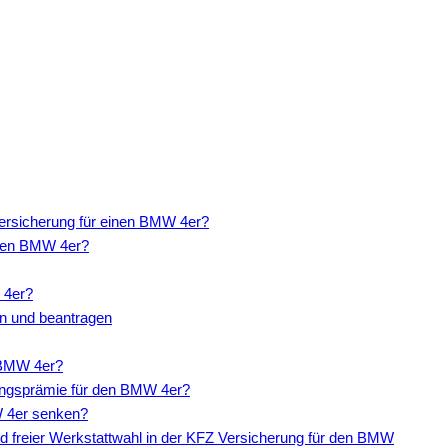
ersicherung für einen BMW 4er?
 den BMW 4er?
 4er?
en und beantragen
 BMW 4er?
ungsprämie für den BMW 4er?
W 4er senken?
d freier Werkstattwahl in der KFZ Versicherung für den BMW