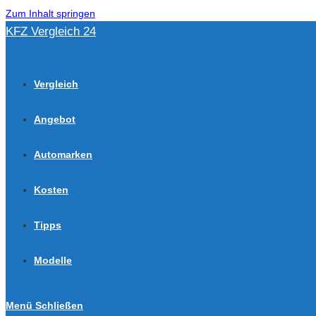
Zum Inhalt springen
KFZ Vergleich 24
Vergleich
Angebot
Automarken
Kosten
Tipps
Modelle
Menü
Schließen