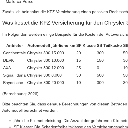
– Mallorca-Police
Zusätzlich beinhaltet die KFZ Versicherung einen passiven Rechtsschu
Was kostet die KFZ Versicherung für den Chrysler
Im Folgenden werden einige Beispiele für die Kosten der Autoversich
Anbieter
Automodell
jährliche km
SF Klasse
SB Teilkasko
SB
Continentale
Chrysler 300
15.000
20
300
50
DEVK
Chrysler 300
10.000
15
150
30
AXA
Chrysler 300
12.000
25
0
10
Signal Iduna
Chrysler 300
8.000
30
500
50
Bayerische
Chrysler 300
20.000
10
300
30
(Berechnung: 2026)
Bitte beachten Sie, dass genaue Berechnungen von diesen Beträgen 
Automodell berechnet werden.
jährliche Kilometerleistung: Die Anzahl der gefahrenen Kilomet
SF Klasse: Die Schadenfreiheitsklasse des Versicherungsnehmer