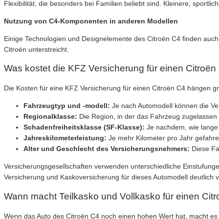
Flexibilität, die besonders bei Familien beliebt sind. Kleinere, spor
Nutzung von C4-Komponenten in anderen Modellen
Einige Technologien und Designelemente des Citroën C4 finden auch 
Citroën unterstreicht.
Was kostet die KFZ Versicherung für einen Citroën
Die Kosten für eine KFZ Versicherung für einen Citroën C4 hängen g
Fahrzeugtyp und -modell:
Je nach Automodell können die Ver
Regionalklasse:
Die Region, in der das Fahrzeug zugelassen is
Schadenfreiheitsklasse (SF-Klasse):
Je nachdem, wie lange d
Jahreskilometerleistung:
Je mehr Kilometer pro Jahr gefahre
Alter und Geschlecht des Versicherungsnehmers:
Diese Fak
Versicherungsgesellschaften verwenden unterschiedliche Einstufungen
Versicherung und Kaskoversicherung für dieses Automodell deutlich v
Wann macht Teilkasko und Vollkasko für einen Cit
Wenn das Auto des Citroën C4 noch einen hohen Wert hat, macht es auf