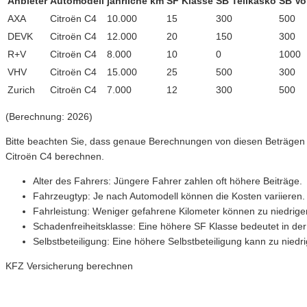
Anbieter
Automodell
jährliche km
SF Klasse
SB Teilkasko
SB Vo
AXA
Citroën C4
10.000
15
300
500
DEVK
Citroën C4
12.000
20
150
300
R+V
Citroën C4
8.000
10
0
1000
VHV
Citroën C4
15.000
25
500
300
Zurich
Citroën C4
7.000
12
300
500
(Berechnung: 2026)
Bitte beachten Sie, dass genaue Berechnungen von diesen Beträgen 
Citroën C4 berechnen.
Alter des Fahrers: Jüngere Fahrer zahlen oft höhere Beiträge.
Fahrzeugtyp: Je nach Automodell können die Kosten variieren.
Fahrleistung: Weniger gefahrene Kilometer können zu niedrige
Schadenfreiheitsklasse: Eine höhere SF Klasse bedeutet in der
Selbstbeteiligung: Eine höhere Selbstbeteiligung kann zu niedr
KFZ Versicherung berechnen
Neue Tarife 2026 / 2027