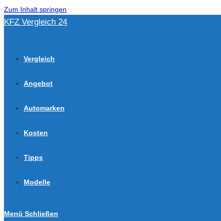
Zum Inhalt springen
KFZ Vergleich 24
Vergleich
Angebot
Automarken
Kosten
Tipps
Modelle
Menü
Schließen