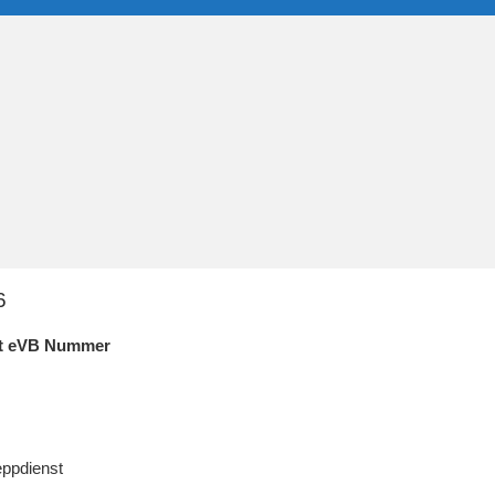
6
mit eVB Nummer
eppdienst