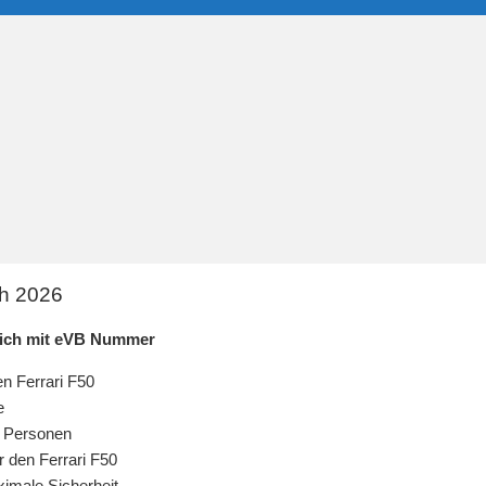
ch 2026
leich mit eVB Nummer
en Ferrari F50
e
 Personen
 den Ferrari F50
imale Sicherheit