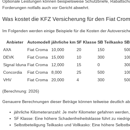
Optionale Leistungen können beispielsweise Schutzbriefe, Rabattschu
Forderungen notfalls auch vor Gericht abwehrt.
Was kostet die KFZ Versicherung für den Fiat Cro
Im Folgenden werden einige Beispiele für die Kosten der Autoversich
Anbieter
Automodell
jährliche km
SF Klasse
SB Teilkasko
SB
AXA
Fiat Croma
10,000
20
150
50
DEVK
Fiat Croma
15,000
10
300
10
Signal Iduna
Fiat Croma
12,000
15
0
30
Concordia
Fiat Croma
8,000
25
500
10
VHV
Fiat Croma
20,000
4
300
50
(Berechnung: 2026)
Genauere Berechnungen dieser Beträge können teilweise deutlich a
jährliche Kilometeranzahl: Je mehr Kilometer gefahren werden
SF Klasse: Eine höhere Schadenfreiheitsklasse führt zu niedrig
Selbstbeteiligung Teilkasko und Vollkasko: Eine höhere Selbst