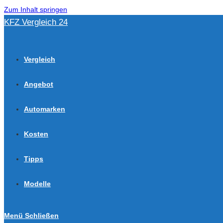
Zum Inhalt springen
KFZ Vergleich 24
Vergleich
Angebot
Automarken
Kosten
Tipps
Modelle
Menü
Schließen