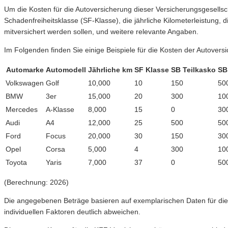
Um die Kosten für die Autoversicherung dieser Versicherungsgesells
Schadenfreiheitsklasse (SF-Klasse), die jährliche Kilometerleistung, 
mitversichert werden sollen, und weitere relevante Angaben.
Im Folgenden finden Sie einige Beispiele für die Kosten der Autovers
Automarke
Automodell
Jährliche km
SF Klasse
SB Teilkasko
SB
Volkswagen
Golf
10,000
10
150
50
BMW
3er
15,000
20
300
10
Mercedes
A-Klasse
8,000
15
0
30
Audi
A4
12,000
25
500
50
Ford
Focus
20,000
30
150
30
Opel
Corsa
5,000
4
300
10
Toyota
Yaris
7,000
37
0
50
(Berechnung: 2026)
Die angegebenen Beträge basieren auf exemplarischen Daten für die H
individuellen Faktoren deutlich abweichen.