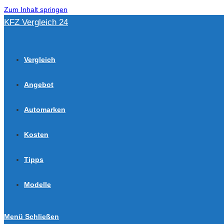
Zum Inhalt springen
KFZ Vergleich 24
Vergleich
Angebot
Automarken
Kosten
Tipps
Modelle
Menü
Schließen