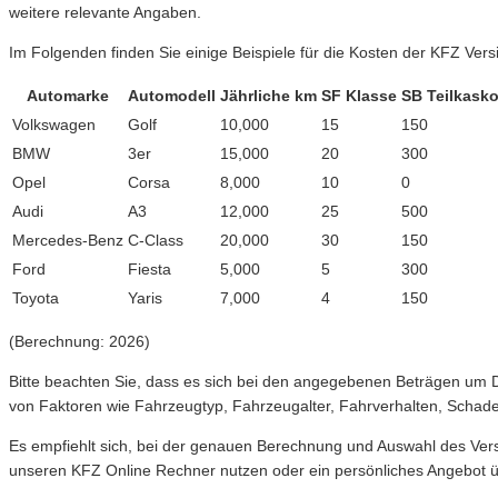
weitere relevante Angaben.
Im Folgenden finden Sie einige Beispiele für die Kosten der KFZ Ver
Automarke
Automodell
Jährliche km
SF Klasse
SB Teilkask
Volkswagen
Golf
10,000
15
150
BMW
3er
15,000
20
300
Opel
Corsa
8,000
10
0
Audi
A3
12,000
25
500
Mercedes-Benz
C-Class
20,000
30
150
Ford
Fiesta
5,000
5
300
Toyota
Yaris
7,000
4
150
(Berechnung: 2026)
Bitte beachten Sie, dass es sich bei den angegebenen Beträgen um D
von Faktoren wie Fahrzeugtyp, Fahrzeugalter, Fahrverhalten, Schade
Es empfiehlt sich, bei der genauen Berechnung und Auswahl des Ver
unseren KFZ Online Rechner nutzen oder ein persönliches Angebot ü